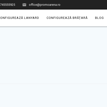
0745555925
office@promoarena.ro
CONFIGUREAZĂ LANYARD
CONFIGUREAZĂ BRĂȚARĂ
BLOG