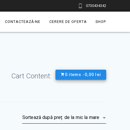
0730434342
CONTACTEAZĂ-NE
CERERE DE OFERTA
SHOP
Cart Content:
0 items -
0,00
lei