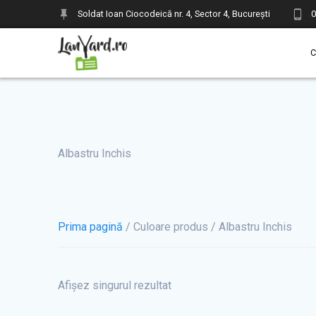
Skip
Soldat Ioan Ciocodeică nr. 4, Sector 4, București
to
content
Albastru Inchis
Prima pagină
/ Culoare produs / Albastru Inchis
Afișez singurul rezultat