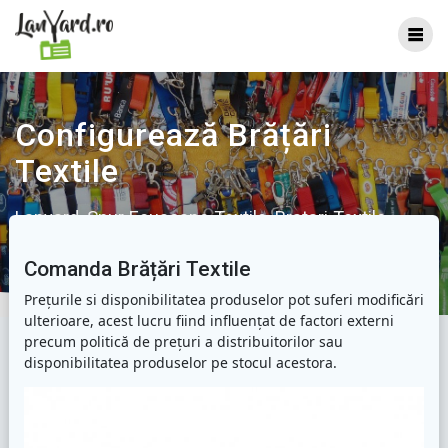
Skip
to
content
Configurează Brățări
Textile
Lanyard, Snur Ecusoane Textile, Bratari Textile,
Bratari Evenimente
Comanda Brățări Textile
Prețurile si disponibilitatea produselor pot suferi modificări
ulterioare, acest lucru fiind influențat de factori externi
precum politică de prețuri a distribuitorilor sau
disponibilitatea produselor pe stocul acestora.