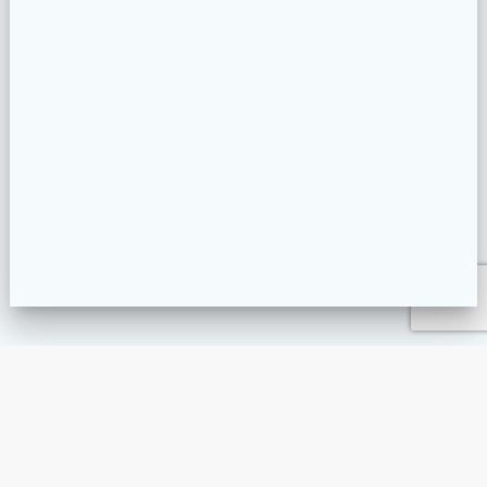
SACOSE-BUMBAC.RO – SACOSE BUMBAC PERSONALIZA
PROMOARENA.RO – PROMOȚIONALE PERSONALIZATE