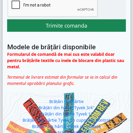
Trimite comanda
Modele de brățări disponibile
Formularul de comandă de mai sus este valabil doar
pentru brățările textile cu inele de blocare din plastic sau
metal.
Termenul de livrare estimat din formular se ia in calcul din
momentul aprobării planului grafic.
Brățări din hârtie
Brățări din hârtie Tyvek 3/4″
Brățări din hârtie Tyvek 1″
Brățări din hârtie Tyvek cu cupon de control
Brățări din hârtie Tyvek cu modele
Brățări textile