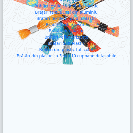
Brățări textile cu Inel din plastic
Brățări textile Inel din aluminiu
Brățări textile Clips din plastic
Brățări textile țesute
Brățări din plastic
Brățări reflectorizante
Brățări Soft Plastic
Brățări din plastic full color
Brățări din plastic cu 5 sau 10 cupoane detașabile