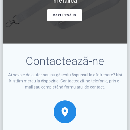
metalică
Vezi Produs
Contactează-ne
Ai nevoie de ajutor sau nu găsești răspunsul la o întrebare? Noi
îți stăm mereu la dispoziție. Contactează-ne telefonic, prin e-
mail sau completând formularul de contact.