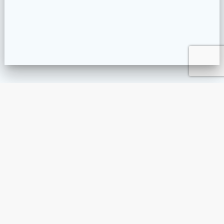
SACOSE-BUMBAC.RO – SACOSE BUMBAC PERSONALIZAT
PROMOARENA.RO – PROMOȚIONALE PERSONALIZATE
COTTONBAGS.RO – CEA MAI VARIATA GAMA DE SACOSE
TRICOURI-BUMBAC.RO – TRICOURI PERSONALIZATE
SACOSEIUTA.RO – SACOSE IUTA PERSONALIZATE