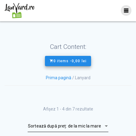
Skip
to
content
Cart Content:
0 items -
0,00
lei
Prima pagină
/ Lanyard
Sortat
Afișez 1 - 4 din 7 rezultate
după
preț: