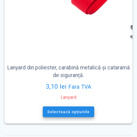
Lanyard din poliester, carabină metalică și cataramă
de siguranță.
3,10
lei
Fara TVA
Lanyard
Acest
produs
Selectează opțiunile
are
mai
multe