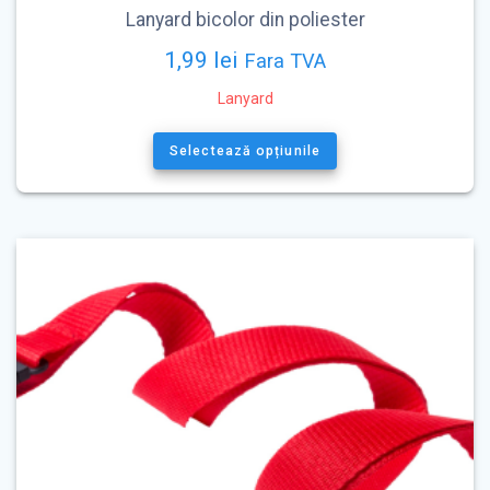
Lanyard bicolor din poliester
1,99
lei
Fara TVA
Lanyard
Acest
produs
Selectează opțiunile
are
mai
multe
variații.
Opțiunile
pot
fi
alese
în
pagina
produsului.