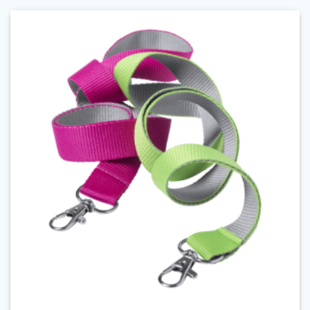
de
la
mic
la
mare