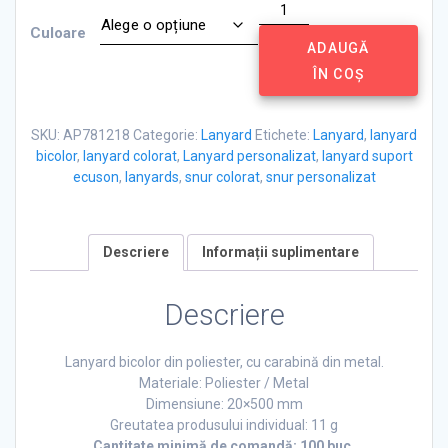
Cantitate
Lanyard
Culoare
bicolor
ADAUGĂ
din
ÎN COȘ
poliester
SKU:
AP781218
Categorie:
Lanyard
Etichete:
Lanyard
,
lanyard
bicolor
,
lanyard colorat
,
Lanyard personalizat
,
lanyard suport
ecuson
,
lanyards
,
snur colorat
,
snur personalizat
Descriere
Informații suplimentare
Descriere
Lanyard bicolor din poliester, cu carabină din metal.
Materiale: Poliester / Metal
Dimensiune: 20×500 mm
Greutatea produsului individual: 11 g
Cantitate minimă de comandă: 100 buc.