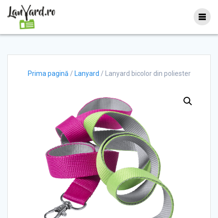
Skip
to
content
Prima pagină
/
Lanyard
/ Lanyard bicolor din poliester