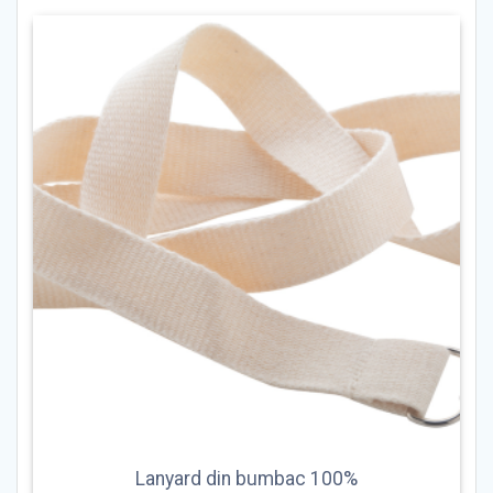
variații.
Opțiunile
pot
fi
alese
în
pagina
produsului.
Lanyard din bumbac 100%