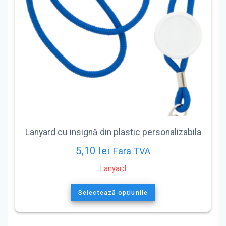
Lanyard cu insignă din plastic personalizabila
5,10
lei
Fara TVA
Lanyard
Acest
produs
Selectează opțiunile
are
mai
multe