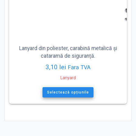
Lanyard din poliester, carabină metalică și
cataramă de siguranță.
3,10
lei
Fara TVA
Lanyard
Acest
produs
Selectează opțiunile
are
mai
multe
variații.
Opțiunile
pot